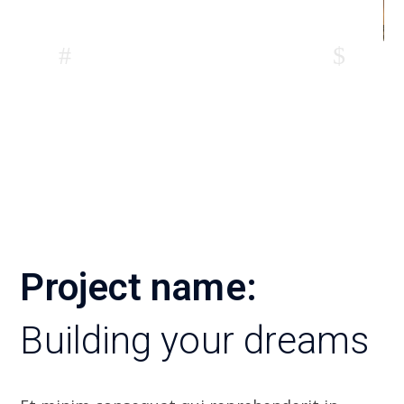
Project name:
Building your dreams
Et minim consequat qui reprehenderit in.
Voluptate consectetur excepteur ut laborum
ea ex elit ea excepteur occaecat et cupidatat.
Labore duis elit nulla nulla voluptate
incididunt mol mollit ut fugiat. In incididunt
excepteur commodo ad culpa labore labore.
Anim tempor pariatur culpa et aliquip qui do