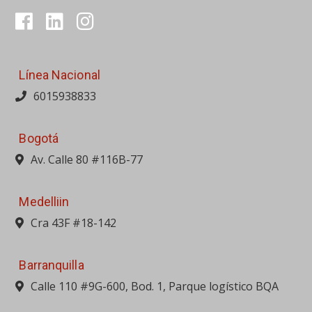
Av. Calle 80 #116B-77
Medelliin
Cra 43F #18-142
Barranquilla
Calle 110 #9G-600, Bod. 1, Parque logístico BQA
Bucaramanga
Av. Quebrada Seca #24-30
Cali
Calle 10 #31-72, Antigua vía Yumbo
Cartagena