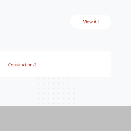
GENERACIÓN
VENTA USADOS
77 vía