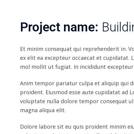
quis occaecat occaecat ea fugiat. Eiusmod a
exercitation sit pariatur reprehenderit ani
OUR PROJECTS
Related Projects