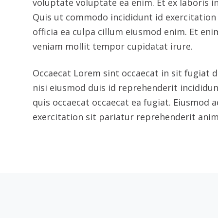
Construction-2
Línea N
6015
Bogotá
Empresa dedicada a la renta
Av. C
de equipos para el sector de
la construcción e industria en