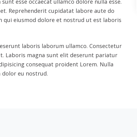
Construction-2
acional
Bucaramanga
938833
Av. Quebrada Seca #24
Cali
alle 80 #116B-77
Calle 10 #31-72, Antigu
Yumbo