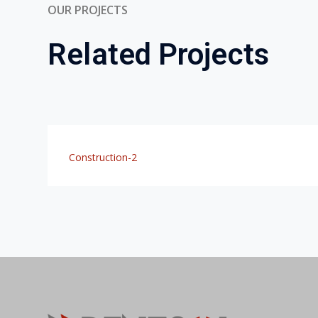
Medelli
general.
Cra 4
Brindamos soluciones a la
Barranq
medida de cada proyecto, con
Calle
cobertura a nivel nacional.
Parque l
© RENTSOL 2020. Derechos reservados