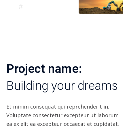
Project name:
Building your dreams
Et minim consequat qui reprehenderit in.
Voluptate consectetur excepteur ut laborum
ea ex elit ea excepteur occaecat et cupidatat.
Labore duis elit nulla nulla voluptate
incididunt mol mollit ut fugiat. In incididunt
excepteur commodo ad culpa labore labore.
Anim tempor pariatur culpa et aliquip qui do