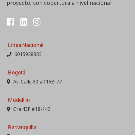
Línea Nacional
6015938833
Bogotá
Av. Calle 80 #116B-77
Medelliin
Cra 43F #18-142
Barranquilla
Calle 110 #9G-600, Bod. 1, Parque logístico BQA
Bucaramanga
Av. Quebrada Seca #24-30