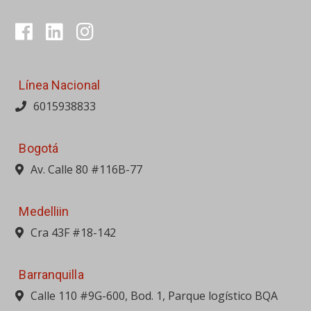
Av. Calle 80 #116B-77
Medelliin
Cra 43F #18-142
Barranquilla
Calle 110 #9G-600, Bod. 1, Parque logístico BQA
Bucaramanga
Av. Quebrada Seca #24-30
Cali
Calle 10 #31-72, Antigua vía Yumbo