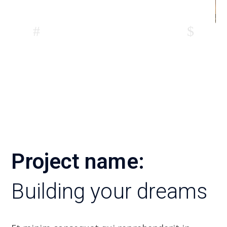
Project name:
Building your dreams
Et minim consequat qui reprehenderit in.
Voluptate consectetur excepteur ut laborum
ea ex elit ea excepteur occaecat et cupidatat.
Labore duis elit nulla nulla voluptate
incididunt mol mollit ut fugiat. In incididunt
excepteur commodo ad culpa labore labore.
Anim tempor pariatur culpa et aliquip qui do