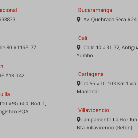
acional
Bucaramanga
938833
Av. Quebrada Seca #24
Cali
alle 80 #116B-77
Calle 10 #31-72, Antigu
Yumbo
in
Cartagena
3F #18-142
Cra 56 #10-103 Km 1 vía
Mamonal
uilla
 110 #9G-600, Bod. 1,
Villavicencio
ogístico BQA
Campamento La Flor Km 
Bta-Villavicencio (Reten)