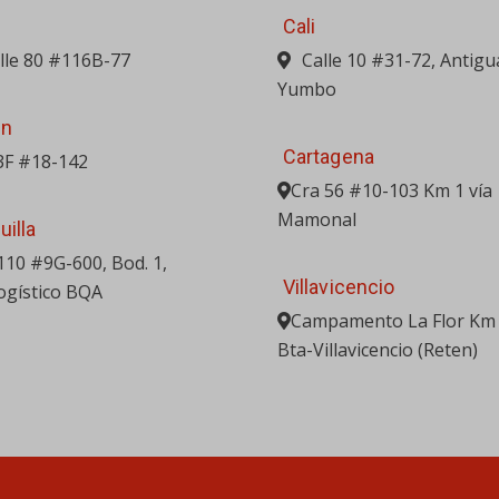
Cali
alle 80 #116B-77
Calle 10 #31-72, Antigu
Yumbo
in
Cartagena
3F #18-142
Cra 56 #10-103 Km 1 vía
Mamonal
uilla
 110 #9G-600, Bod. 1,
Villavicencio
ogístico BQA
Campamento La Flor Km 
Bta-Villavicencio (Reten)