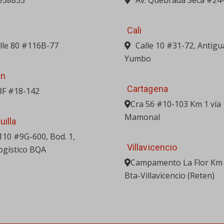
938833
Av. Quebrada Seca #24
Cali
alle 80 #116B-77
Calle 10 #31-72, Antigu
Yumbo
in
Cartagena
3F #18-142
Cra 56 #10-103 Km 1 vía
Mamonal
uilla
 110 #9G-600, Bod. 1,
Villavicencio
ogístico BQA
Campamento La Flor Km 
Bta-Villavicencio (Reten)